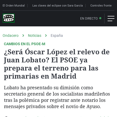
El Orden Mundial
Las claves del eclipse con Sara García
Controles fronteriz
EN DIRECTO
Ondacero
Noticias
España
CAMBIOS EN EL PSOE-M
¿Será Óscar López el relevo de
Juan Lobato? El PSOE ya
prepara el terreno para las
primarias en Madrid
Lobato ha presentado su dimisión como
secretario general de los socialistas madrileños
tras la polémica por registrar ante notario los
mensajes privados sobre el novio de Ayuso.