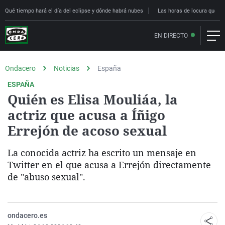
Qué tiempo hará el día del eclipse y dónde habrá nubes
Las horas de locura que deci
EN DIRECTO
Ondacero
Noticias
España
ESPAÑA
Quién es Elisa Mouliáa, la
actriz que acusa a Íñigo
Errejón de acoso sexual
La conocida actriz ha escrito un mensaje en
Twitter en el que acusa a Errejón directamente
de "abuso sexual".
ondacero.es