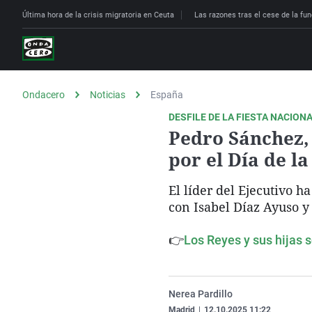
Última hora de la crisis migratoria en Ceuta
Las razones tras el cese de la fun
Ondacero
Noticias
España
DESFILE DE LA FIESTA NACION
Pedro Sánchez, 
por el Día de l
El líder del Ejecutivo 
con Isabel Díaz Ayuso y
👉
Los Reyes y sus hijas s
Nerea Pardillo
Madrid
|
12.10.2025 11:22