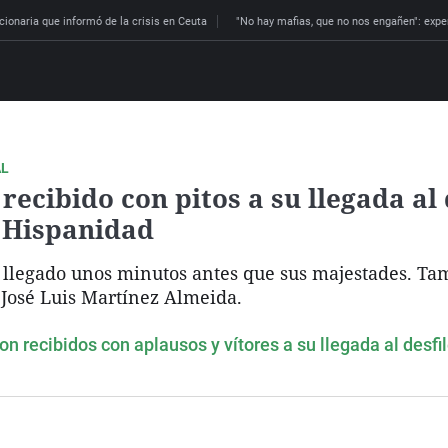
cionaria que informó de la crisis en Ceuta
"No hay mafias, que no nos engañen": expe
AL
recibido con pitos a su llegada al 
a Hispanidad
ha llegado unos minutos antes que sus majestades. T
 José Luis Martínez Almeida.
on recibidos con aplausos y vítores a su llegada al desfi