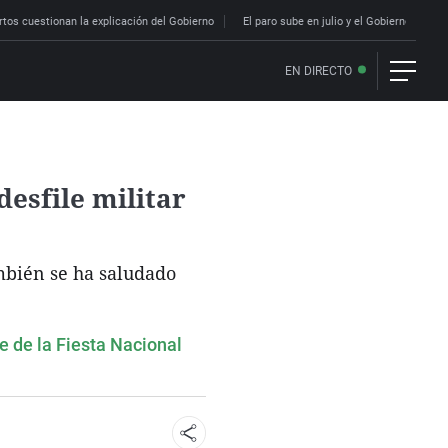
rtos cuestionan la explicación del Gobierno
El paro sube en julio y el Gobierno lo ac
EN DIRECTO
desfile militar
ambién se ha saludado
le de la Fiesta Nacional