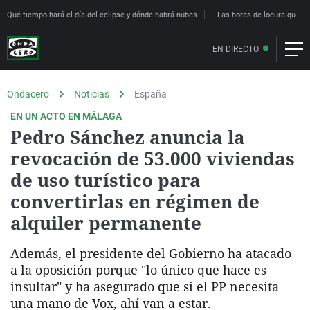
Qué tiempo hará el día del eclipse y dónde habrá nubes
Las horas de locura que deci
EN DIRECTO
Ondacero
Noticias
España
EN UN ACTO EN MÁLAGA
Pedro Sánchez anuncia la
revocación de 53.000 viviendas
de uso turístico para
convertirlas en régimen de
alquiler permanente
Además, el presidente del Gobierno ha atacado
a la oposición porque "lo único que hace es
insultar" y ha asegurado que si el PP necesita
una mano de Vox, ahí van a estar.