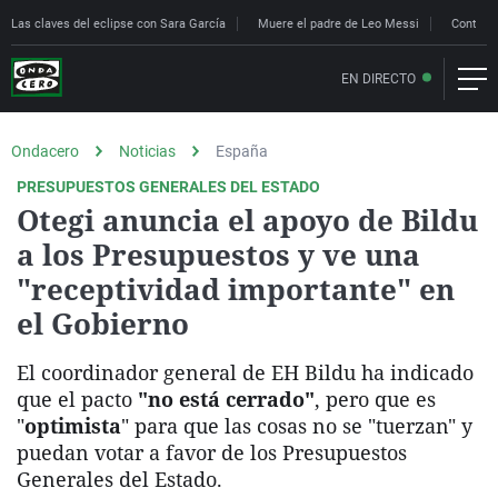
Las claves del eclipse con Sara García
Muere el padre de Leo Messi
Controle
EN DIRECTO
Ondacero
Noticias
España
PRESUPUESTOS GENERALES DEL ESTADO
Otegi anuncia el apoyo de Bildu
a los Presupuestos y ve una
"receptividad importante" en
el Gobierno
El coordinador general de EH Bildu ha indicado
que el pacto
"no está cerrado"
, pero que es
"
optimista
" para que las cosas no se "tuerzan" y
puedan votar a favor de los Presupuestos
Generales del Estado.