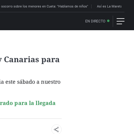
 socorro sobre los menores en Cueta: "Hablamos de niños"
Así es La Mareta: la res
EN DIRECTO
y Canarias para
cia este sábado a nuestro
arado para la llegada