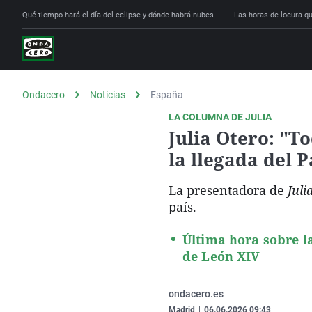
Qué tiempo hará el día del eclipse y dónde habrá nubes
Las horas de locura que
Ondacero
Noticias
España
LA COLUMNA DE JULIA
Julia Otero: "T
la llegada del 
La presentadora de
Juli
país.
Última hora sobre la
de León XIV
ondacero.es
Madrid
|
06.06.2026 09:43