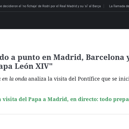
 decidieron el 'no fichaje' de Rodri por el Real Madrid y su 'sí' al Barça
La llamada de
odo a punto en Madrid, Barcelona 
Papa León XIV"
a en la onda
analiza la visita del Pontífice que se ini
 visita del Papa a Madrid, en directo: todo prep