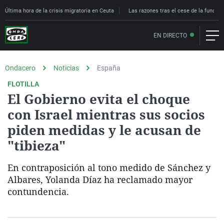
Última hora de la crisis migratoria en Ceuta
Las razones tras el cese de la funcion
EN DIRECTO
Ondacero
Noticias
España
FLOTILLA
El Gobierno evita el choque
con Israel mientras sus socios
piden medidas y le acusan de
"tibieza"
En contraposición al tono medido de Sánchez y
Albares, Yolanda Díaz ha reclamado mayor
contundencia.