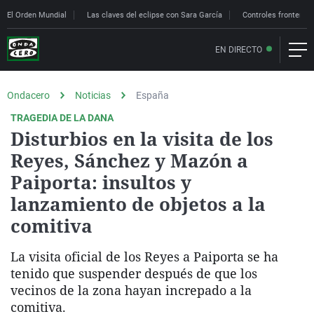
El Orden Mundial
Las claves del eclipse con Sara García
Controles fronteriz
EN DIRECTO
Ondacero
Noticias
España
TRAGEDIA DE LA DANA
Disturbios en la visita de los
Reyes, Sánchez y Mazón a
Paiporta: insultos y
lanzamiento de objetos a la
comitiva
La visita oficial de los Reyes a Paiporta se ha
tenido que suspender después de que los
vecinos de la zona hayan increpado a la
comitiva.