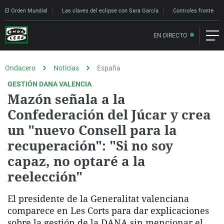
El Orden Mundial
Las claves del eclipse con Sara García
Controles fronteriz
EN DIRECTO
Ondacero
Noticias
España
GESTIÓN DANA VALENCIA
Mazón señala a la
Confederación del Júcar y crea
un "nuevo Consell para la
recuperación": "Si no soy
capaz, no optaré a la
reelección"
El presidente de la Generalitat valenciana
comparece en Les Corts para dar explicaciones
sobre la gestión de la DANA sin mencionar el