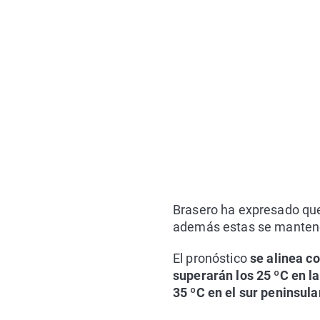
Brasero ha expresado q
además estas se mantend
El pronóstico
se alinea co
superarán los 25 ºC en l
35 ºC en el sur peninsul