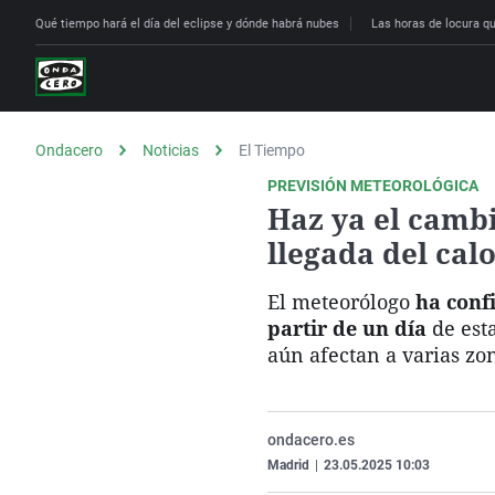
Qué tiempo hará el día del eclipse y dónde habrá nubes
Las horas de locura que
Ondacero
Noticias
El Tiempo
PREVISIÓN METEOROLÓGICA
Haz ya el cambi
llegada del cal
El meteorólogo
ha confi
partir de un día
de est
aún afectan a varias zon
ondacero.es
Madrid
|
23.05.2025 10:03