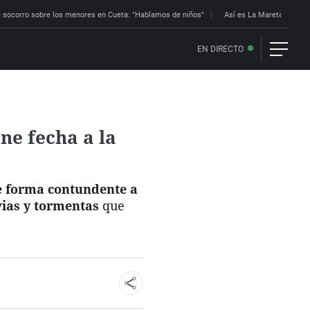
 socorro sobre los menores en Cueta: "Hablamos de niños"
Así es La Mareta: la res
EN DIRECTO
ne fecha a la
e forma contundente a
vias y tormentas
que