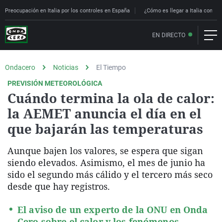
Preocupación en Italia por los controles en España
¿Cómo es llegar a Italia con con
EN DIRECTO
Ondacero
Noticias
El Tiempo
PREVISIÓN METEOROLÓGICA
Cuándo termina la ola de calor:
la AEMET anuncia el día en el
que bajarán las temperaturas
Aunque bajen los valores, se espera que sigan
siendo elevados. Asimismo, el mes de junio ha
sido el segundo más cálido y el tercero más seco
desde que hay registros.
El aviso de un experto de la ONU en Onda
Cero sobre el calor y los fenómenos