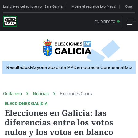
Las claves del eclipse con Sara García
Muere el padre de Leo Messi
Controle
EN DIRECTO
Ondacero
Noticias
Elecciones Galicia
ELECCIONES GALICIA
Elecciones en Galicia: las
diferencias entre los votos
nulos y los votos en blanco