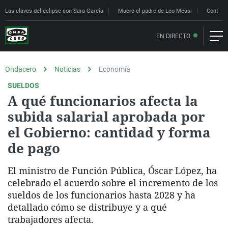
Las claves del eclipse con Sara García
Muere el padre de Leo Messi
Controle
EN DIRECTO
Ondacero
Noticias
Economía
SUELDOS
A qué funcionarios afecta la
subida salarial aprobada por
el Gobierno: cantidad y forma
de pago
El ministro de Función Pública, Óscar López, ha
celebrado el acuerdo sobre el incremento de los
sueldos de los funcionarios hasta 2028 y ha
detallado cómo se distribuye y a qué
trabajadores afecta.