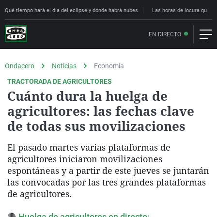
Qué tiempo hará el día del eclipse y dónde habrá nubes
Las horas de locura que deci
EN DIRECTO
Ondacero
Noticias
Economía
TRACTORADA DE AGRICULTORES
Cuánto dura la huelga de
agricultores: las fechas clave
de todas sus movilizaciones
El pasado martes varias plataformas de
agricultores iniciaron movilizaciones
espontáneas y a partir de este jueves se juntarán
las convocadas por las tres grandes plataformas
de agricultores.
🔴
Huelga de agricultores en directo: