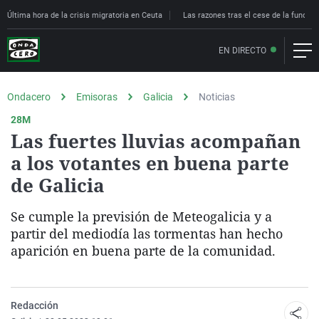
Última hora de la crisis migratoria en Ceuta
Las razones tras el cese de la funcion
EN DIRECTO
Ondacero
Emisoras
Galicia
Noticias
28M
Las fuertes lluvias acompañan
a los votantes en buena parte
de Galicia
Se cumple la previsión de Meteogalicia y a
partir del mediodía las tormentas han hecho
aparición en buena parte de la comunidad.
Redacción