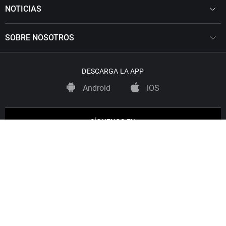
NOTICIAS
SOBRE NOSOTROS
DESCARGA LA APP
Android
iOS
SÍGUENOS EN
Copyright © Uniprex, S.A.U., C/ Fuerteventura 12
San Sebastián de los Reyes, 28703 Madrid