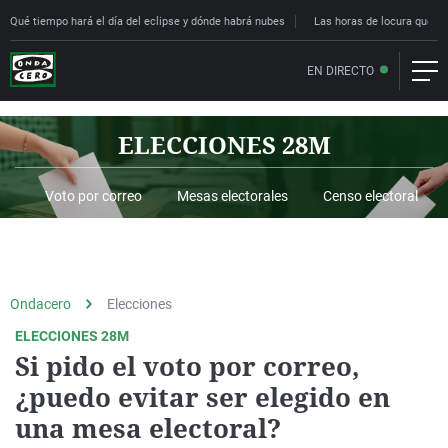
Qué tiempo hará el día del eclipse y dónde habrá nubes
Las horas de locura que deci
EN DIRECTO
Ondacero
Elecciones
ELECCIONES 28M
Si pido el voto por correo,
¿puedo evitar ser elegido en
una mesa electoral?