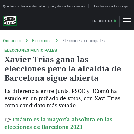
Qué tiempo hará el día del eclipse y dónde habrá nubes
Las horas de locura que deci
EN DIRECTO
Ondacero
Elecciones
Elecciones municipales
ELECCIONES MUNICIPALES
Xavier Trias gana las
elecciones pero la alcaldía de
Barcelona sigue abierta
La diferencia entre Junts, PSOE y BComú ha
estado en un puñado de votos, con Xavi Trias
como candidato más votado.
👉
Cuánto es la mayoría absoluta en las
elecciones de Barcelona 2023