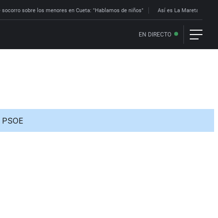
 socorro sobre los menores en Cueta: "Hablamos de niños"
Así es La Mareta: la res
EN DIRECTO