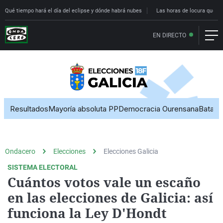
Qué tiempo hará el día del eclipse y dónde habrá nubes
Las horas de locura que deci
EN DIRECTO
Ondacero
Elecciones
Elecciones Galicia
SISTEMA ELECTORAL
Cuántos votos vale un escaño
en las elecciones de Galicia: así
funciona la Ley D'Hondt