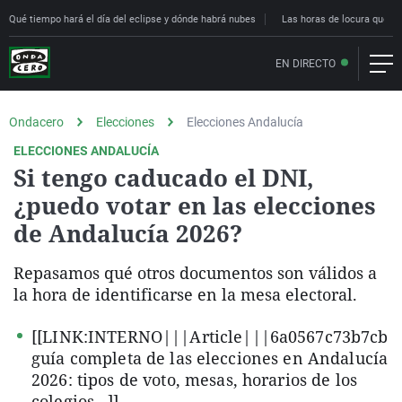
Qué tiempo hará el día del eclipse y dónde habrá nubes
Las horas de locura que deci
EN DIRECTO
Ondacero
Elecciones
Elecciones Andalucía
ELECCIONES ANDALUCÍA
Si tengo caducado el DNI,
¿puedo votar en las elecciones
de Andalucía 2026?
Repasamos qué otros documentos son válidos a
la hora de identificarse en la mesa electoral.
[[LINK:INTERNO|||Article|||6a0567c73b7cb0
guía completa de las elecciones en Andalucía
2026: tipos de voto, mesas, horarios de los
colegios…]]