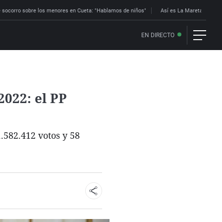
 socorro sobre los menores en Cueta: "Hablamos de niños"
Así es La Mareta: la res
EN DIRECTO
2022: el PP
.582.412 votos y 58