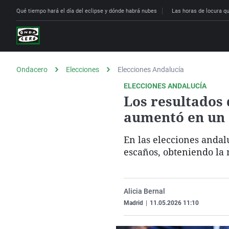
Qué tiempo hará el día del eclipse y dónde habrá nubes
Las horas de locura que
Ondacero
Elecciones
Elecciones Andalucía
ELECCIONES ANDALUCÍA
Los resultados 
aumentó en un 
En las elecciones andalu
escaños, obteniendo la 
Alicia Bernal
Madrid
|
11.05.2026 11:10