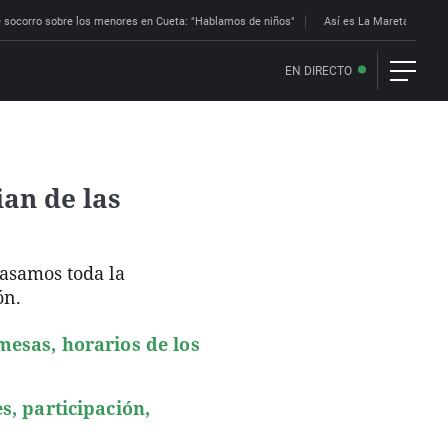
 socorro sobre los menores en Cueta: "Hablamos de niños"
Así es La Mareta: la res
EN DIRECTO
ian de las
pasamos toda la
ón.
mesas, horarios de los
s, participación,