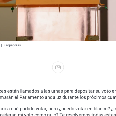
 | Europapress
Ad
es están llamados a las urnas para depositar su voto en 
marán el Parlamento andaluz durante los próximos cuat
ro a qué partido votar, pero ¿puedo votar en blanco? ¿
nsideran mi voto como nulo? Te resolvemos todas estas