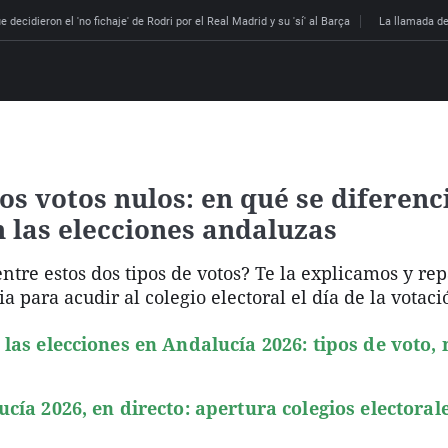
 decidieron el 'no fichaje' de Rodri por el Real Madrid y su 'sí' al Barça
La llamada de
los votos nulos: en qué se diferenc
 las elecciones andaluzas
ntre estos dos tipos de votos? Te la explicamos y re
para acudir al colegio electoral el día de la votaci
las elecciones en Andalucía 2026: tipos de voto, 
cía 2026, en directo: apertura colegios electorale