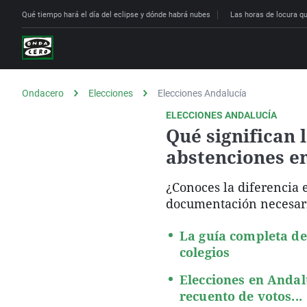
Qué tiempo hará el día del eclipse y dónde habrá nubes
Las horas de locura que
Ondacero
Elecciones
Elecciones Andalucía
ELECCIONES ANDALUCÍA
Qué significan 
abstenciones en
¿Conoces la diferencia e
documentación necesaria 
La guía completa de 
colegios
Elecciones en Andalu
recuento de votos...