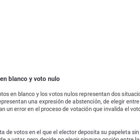
 en blanco y voto nulo
otos en blanco y los votos nulos representan dos situaci
epresentan una expresión de abstención, de elegir entre
an un error en el proceso de votación que invalida el vot
rata de votos en el que el elector deposita su papeleta s
ude a votar, pero decide no elegir ninguna opción entre l