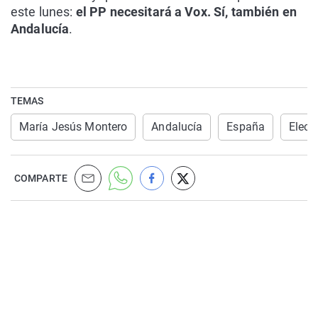
este lunes:
el PP necesitará a Vox. Sí, también en
Andalucía
.
TEMAS
María Jesús Montero
Andalucía
España
Elecc
COMPARTE