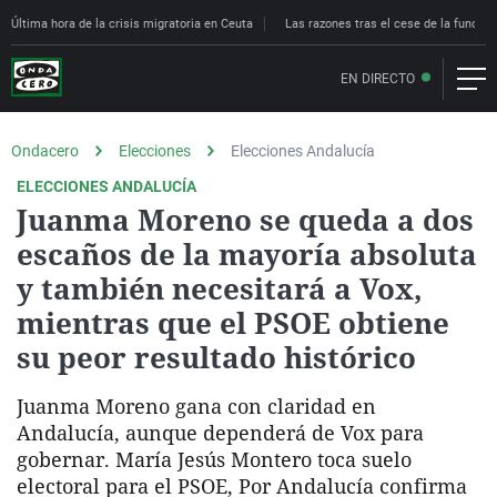
Última hora de la crisis migratoria en Ceuta
Las razones tras el cese de la funcion
EN DIRECTO
Ondacero
Elecciones
Elecciones Andalucía
ELECCIONES ANDALUCÍA
Juanma Moreno se queda a dos
escaños de la mayoría absoluta
y también necesitará a Vox,
mientras que el PSOE obtiene
su peor resultado histórico
Juanma Moreno gana con claridad en
Andalucía, aunque dependerá de Vox para
gobernar. María Jesús Montero toca suelo
electoral para el PSOE, Por Andalucía confirma