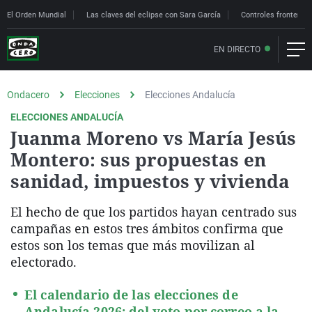
El Orden Mundial
Las claves del eclipse con Sara García
Controles fronteriz
EN DIRECTO
Ondacero
Elecciones
Elecciones Andalucía
ELECCIONES ANDALUCÍA
Juanma Moreno vs María Jesús
Montero: sus propuestas en
sanidad, impuestos y vivienda
El hecho de que los partidos hayan centrado sus
campañas en estos tres ámbitos confirma que
estos son los temas que más movilizan al
electorado.
El calendario de las elecciones de
Andalucía 2026: del voto por correo a la