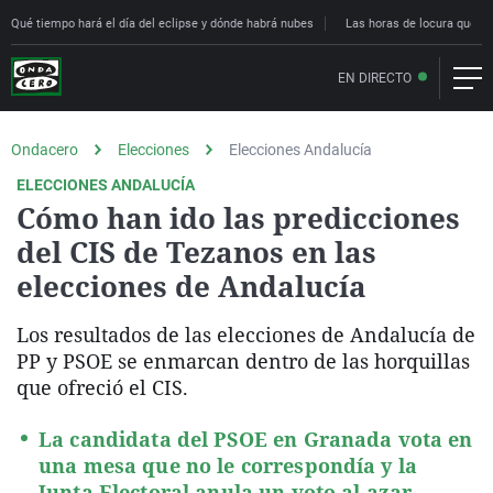
Qué tiempo hará el día del eclipse y dónde habrá nubes
Las horas de locura que deci
EN DIRECTO
Ondacero
Elecciones
Elecciones Andalucía
ELECCIONES ANDALUCÍA
Cómo han ido las predicciones
del CIS de Tezanos en las
elecciones de Andalucía
Los resultados de las elecciones de Andalucía de
PP y PSOE se enmarcan dentro de las horquillas
que ofreció el CIS.
La candidata del PSOE en Granada vota en
una mesa que no le correspondía y la
Junta Electoral anula un voto al azar