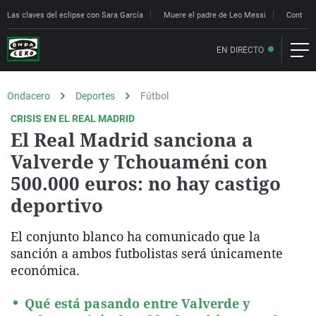
Las claves del eclipse con Sara García
Muere el padre de Leo Messi
Controle
EN DIRECTO
Ondacero
Deportes
Fútbol
CRISIS EN EL REAL MADRID
El Real Madrid sanciona a
Valverde y Tchouaméni con
500.000 euros: no hay castigo
deportivo
El conjunto blanco ha comunicado que la
sanción a ambos futbolistas será únicamente
económica.
Qué está pasando entre Valverde y