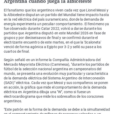
Argentina cuando juega la albiceleste
El fanatismo que los argentinos viven cada vez que Lionel Messi y
la Albiceleste disputan un partido del Mundial tiene impacto hasta
en la red eléctrica del país suramericano, donde la demanda de
energía experimenta un peculiar comportamiento. El fenómeno ya
fue observado durante Catar 2022, volvió a darse durante los
partidos que Argentina disputó en este Mundial 2026 en fase de
grupos y por dieciseisavos de final y se confirmó durante el
electrizante encuentro de este martes, en el que la 'Scaloneta'
venció de forma agónica a Egipto por 3-2 y selló su pase a los
cuartos de final.
Según señaló en un informe la Compañía Administradora del
Mercado Mayorista Eléctrico (Cammesa), "durante los partidos de
fútbol de la selección nacional argentina en campeonatos del
mundo, se presenta una evolución muy particular y característica
de la demanda eléctrica del Sistema Argentino de Interconexión
(SADI)" eléctrica. Cada vez que Messi y sus compañeros se ponen
en acción, la gráfica que mide el comportamiento de la demanda
eléctrica en Argentina dibuja una "W", como si fuese un
electrocardiograma que mide los sobresaltos de los corazones
argentinos.
"Este patrón en la forma de la demanda se debe a la simultaneidad