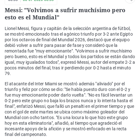
Messi: "Volvimos a sufrir muchísimo pero
esto es el Mundial"
Lionel Messi, figura y capitán de la selección argentina de fútbol,
se mostró emocionado tras el agónico triunfo por 3-2 ante Egipto
por los octavos de final del Mundial 2026, destacó que el equipo
debió volver a sufrir para pasar de fase y consideró que la
remontada fue "muy emocionante". "Volvimos a sufrir muchísimo
pero bueno, esto es el Mundial y todos los partidos se están dando
igual, muy igualados todos", expresó Messi, autor del empate 2-2 a
pocos minutos del final, tras ir perdiendo por 0-2 hasta el minuto
79.
El atacante del Inter Miami se mostró además "aliviado" por el
triunfo y feliz por cómo se dio: "Se había puesto duro con el 0-2 y
fue muy emocionante poder darlo vuelta". "No es fácil levantar un
0-2 pero este grupo no baja los brazos nunca y lo intenta hasta el
final", enfatizó Messi, que falló un penalti en el primer tiempo y que
con el gol de este martes se ubica como máximo goleador del
Mundial con ocho tantos. "Es una locura lo que hizo este grupo
hoy en esta eliminatoria", añadió, al tiempo que agradeció el
incesante apoyo de la afición y se mostró enfocado en la recta
final del campeonato.