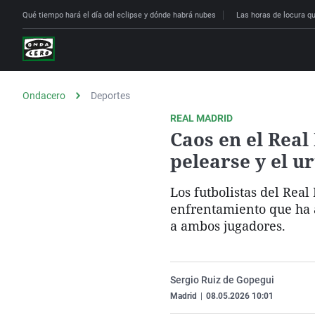
Qué tiempo hará el día del eclipse y dónde habrá nubes
Las horas de locura que
Ondacero
Deportes
REAL MADRID
Caos en el Rea
pelearse y el u
Los futbolistas del Rea
enfrentamiento que ha a
a ambos jugadores.
Sergio Ruiz de Gopegui
Madrid
|
08.05.2026 10:01