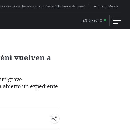
 socorro sobre los menores en Cueta: "Hablamos de niños"
Así es La Mareta: la res
EN DIRECTO
éni vuelven a
 un grave
a abierto un expediente